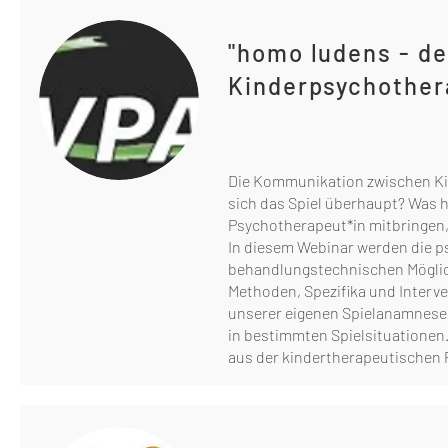
"homo ludens - de
Kinderpsychother
Die Kommunikation zwischen Kin
sich das Spiel überhaupt? Was h
Psychotherapeut*in mitbringen
In diesem Webinar werden die p
behandlungstechnischen Möglich
Methoden, Spezifika und Interve
unserer eigenen Spielanamnese
in bestimmten Spielsituationen
aus der kindertherapeutischen P