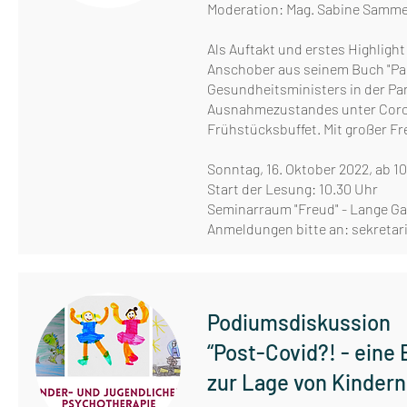
Moderation: Mag. Sabine Samme
Als Auftakt und erstes Highligh
Anschober aus seinem Buch "Pan
Gesundheitsministers in der Pa
Ausnahmezustandes unter Corona
Frühstücksbuffet. Mit großer F
Sonntag, 16. Oktober 2022, ab 1
Start der Lesung: 10.30 Uhr
Seminarraum "Freud" - Lange Ga
Anmeldungen bitte an:
sekretar
Podiumsdiskussion
“Post-Covid?! - ein
zur Lage von Kinder