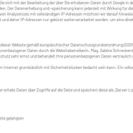
Sie sich mit der Bearbeitung der über Sie erhobenen Daten durch Google in 
en. Der Datenerhebung und -speicherung kann jederzeit mit Wirkung für di
von Analysetools mit vollständigen IP-Adressen möchten wir darauf hinweise
t und daher IP-Adressen nur gekürzt weiterverarbeitet werden, um eine dir
er dieser Website gemäß europäschischer Datenschutzgrundverordnung (DSGV
enbezogener Daten durch die Websitebetreiberin, Mag. Sabine Schreckenth
chutz sehr ernst und behandelt Ihre personenbezogenen Daten vertraulich
 Internet grundsätzlich mit Sicherheitslücken bedacht sein kann. Ein voll
r erhebt Daten über Zugriffe auf die Seite und speichert diese als „Server-L
eite gelangten