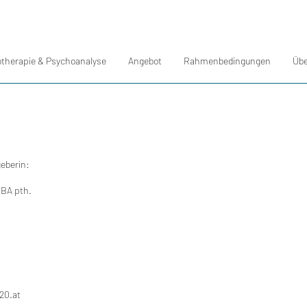
therapie & Psychoanalyse
Angebot
Rahmenbedingungen
Übe
geberin:
BA pth.
20.at