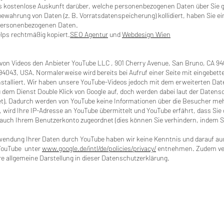
eits kostenlose Auskunft darüber, welche personenbezogenen Daten über Sie
fbewahrung von Daten (z. B. Vorratsdatenspeicherung) kollidiert, haben Sie e
 personenbezogenen Daten.
lps rechtmäßig kopiert.
SEO Agentur
und
Webdesign Wien
von Videos den Anbieter YouTube LLC , 901 Cherry Avenue, San Bruno, CA 940
4043, USA. Normalerweise wird bereits bei Aufruf einer Seite mit eingebett
nstalliert. Wir haben unsere YouTube-Videos jedoch mit dem erweiterten D
dem Dienst Double Klick von Google auf, doch werden dabei laut der Datens
. Dadurch werden von YouTube keine Informationen über die Besucher mehr 
, wird Ihre IP-Adresse an YouTube übermittelt und YouTube erfährt, dass Sie
 auch Ihrem Benutzerkonto zugeordnet (dies können Sie verhindern, indem Si
endung Ihrer Daten durch YouTube haben wir keine Kenntnis und darauf au
 YouTube unter
www.google.de/intl/de/policies/privacy/
entnehmen. Zudem ver
re allgemeine Darstellung in dieser Datenschutzerklärung.