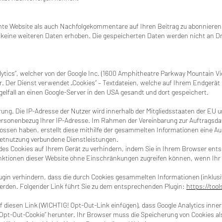
mte Website als auch Nachfolgekommentare auf Ihren Beitrag zu abonnieren. 
keine weiteren Daten erhoben. Die gespeicherten Daten werden nicht an Dri
lytics“, welcher von der Google Inc. (1600 Amphitheatre Parkway Mountain V
. Der Dienst verwendet „Cookies“ – Textdateien, welche auf Ihrem Endgerät 
fall an einen Google-Server in den USA gesandt und dort gespeichert.
erung. Die IP-Adresse der Nutzer wird innerhalb der Mitgliedsstaaten der E
 Personenbezug Ihrer IP-Adresse. Im Rahmen der Vereinbarung zur Auftragsda
lossen haben, erstellt diese mithilfe der gesammelten Informationen eine 
rnetnutzung verbundene Dienstleistungen.
g des Cookies auf Ihrem Gerät zu verhindern, indem Sie in Ihrem Browser e
 Funktionen dieser Website ohne Einschränkungen zugreifen können, wenn Ihr
gin verhindern, dass die durch Cookies gesammelten Informationen (inklusive
werden. Folgender Link führt Sie zu dem entsprechenden Plugin:
https://too
uf diesen Link (WICHTIG! Opt-Out-Link einfügen), dass Google Analytics inner
n „Opt-Out-Cookie“ herunter. Ihr Browser muss die Speicherung von Cookies a