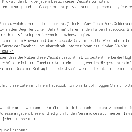
er Klick auf den Link bei jedem Besuch dieser Website vonnöten.
Datennutzung durch die Google Inc.:
https://support.google.com/analytics/a
ugins, welches von der Facebook Inc. (1 Hacker Way, Menlo Park, California 
an den Begriffen „Like“, „Gefällt mir“, „Teilen“ in den Farben Facebooks (Bl
Link:
https://developers.facebook.com/docs/plugins/
zwischen Ihrem Browser und den Facebook-Servern her. Der Websitebetreiber h
 Server der Facebook Inc. übermittelt. Informationen dazu finden Sie hier:
8085084
über, dass Sie Nutzer diese Website besucht hat. Es besteht hierbei die Mögl
eser Website in Ihrem Facebook-Konto eingeloggt, werden die genannten In
a indem Sie einen Beitrag teilen oder „liken“ – werden die entsprechenden I
 Inc. diese Daten mit Ihrem Facebook-Konto verknüpft, loggen Sie sich bitt
wsletter an, in welchem er Sie über aktuelle Geschehnisse und Angebote in
Adresse angeben. Diese wird lediglich für den Versand des abonnierten News
 jederzeit abbestellen.
ng und Löschung