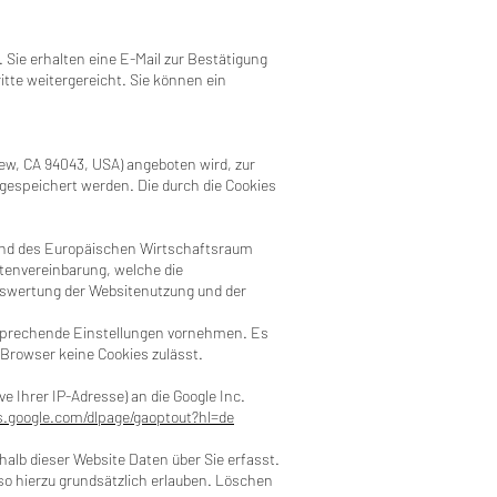
Sie erhalten eine E-Mail zur Bestätigung
tte weitergereicht. Sie können ein
iew, CA 94043, USA) angeboten wird, zur
gespeichert werden. Die durch die Cookies
U und des Europäischen Wirtschaftsraum
tenvereinbarung, welche die
Auswertung der Websitenutzung und der
ntsprechende Einstellungen vornehmen. Es
 Browser keine Cookies zulässt.
 Ihrer IP-Adresse) an die Google Inc.
ls.google.com/dlpage/gaoptout?hl=de
halb dieser Website Daten über Sie erfasst.
lso hierzu grundsätzlich erlauben. Löschen